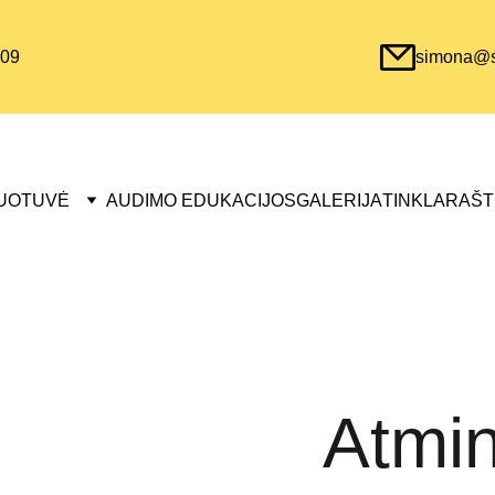
09
simona@sa
UOTUVĖ
AUDIMO EDUKACIJOS
GALERIJA
TINKLARAŠT
Atmi