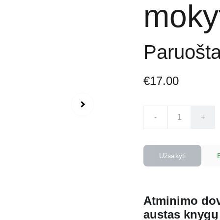
mokyt
Paruošta 
€17.00
-
+
Užsakyti
Atminimo dov
austas knygų 