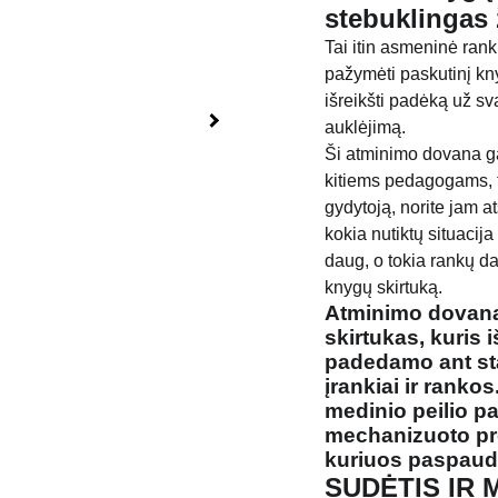
stebuklingas 
Tai itin asmeninė rankų
pažymėti paskutinį knyg
išreikšti padėką už s
auklėjimą.
Ši atminimo dovana ga
kitiems pedagogams, ta
gydytoją, norite jam at
kokia nutiktų situaci
daug, o tokia rankų d
knygų skirtuką.
Atminimo dovan
skirtukas, kuris 
padedamo ant sta
įrankiai ir ranko
medinio peilio pa
mechanizuoto pr
kuriuos paspaud
SUDĖTIS IR