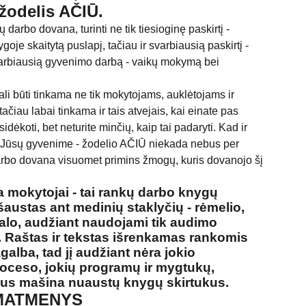
žodelis AČIŪ.
 darbo dovana, turinti ne tik tiesioginę paskirtį -
oje skaitytą puslapį, tačiau ir svarbiausią paskirtį -
varbiausią gyvenimo darbą - vaikų mokymą bei
li būti tinkama ne tik mokytojams, auklėtojams ir
čiau labai tinkama ir tais atvejais, kai einate pas
sidėkoti, bet neturite minčių, kaip tai padaryti. Kad ir
ja Jūsų gyvenime - žodelio AČIŪ niekada nebus per
arbo dovana visuomet primins žmogų, kuris dovanojo šį
a mokytojai
- tai rankų darbo knygų
išaustas ant medinių staklyčių - rėmelio,
lo, audžiant naudojami tik audimo
s. Raštas ir tekstas išrenkamas rankomis
galba, tad jį audžiant nėra jokio
oceso, jokių programų ir mygtukų,
us mašina nuaustų knygų skirtukus.
 MATMENYS