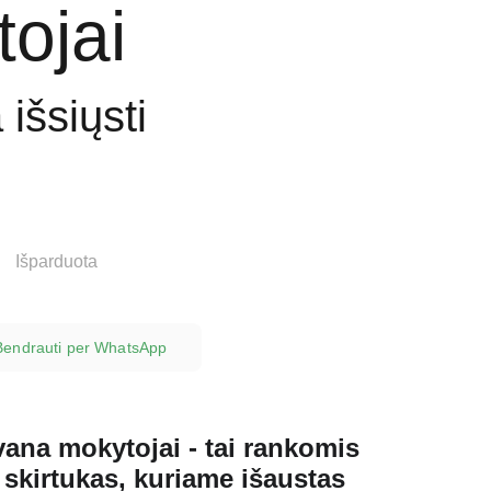
ojai
išsiųsti
Išparduota
Bendrauti per WhatsApp
ana mokytojai - tai rankomis
skirtukas, kuriame išaustas