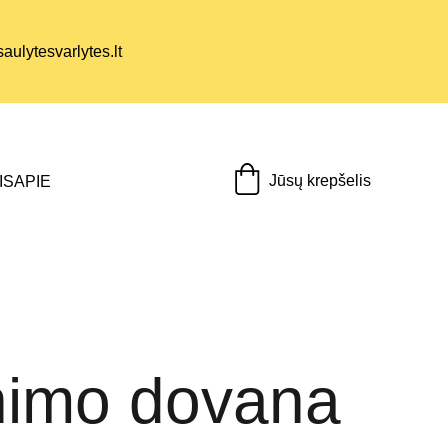
ulytesvarlytes.lt
Jūsų krepšelis
IS
APIE
nimo dovana