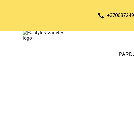
+370687249
PARD