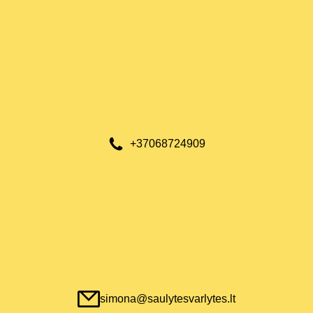
+37068724909
simona@saulytesvarlytes.lt