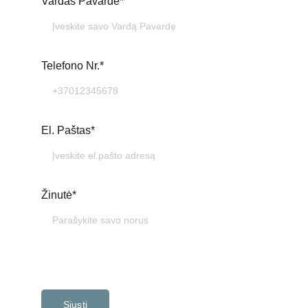
Vardas Pavardė*
Telefono Nr.*
El. Paštas*
Žinutė*
Siųsti