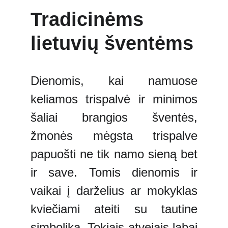
Tradicinėms
lietuvių šventėms
Dienomis, kai namuose
keliamos trispalvė ir minimos
šaliai brangios šventės,
žmonės mėgsta trispalve
papuošti ne tik namo sieną bet
ir save. Tomis dienomis ir
vaikai į darželius ar mokyklas
kviečiami ateiti su tautine
simbolika. Tokiais atvejais labai