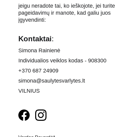
jeigu neradote tai, ko ieškojote, jei turite 
pageidavimų ir manote, kad galiu juos 
įgyvendinti:
Kontaktai
:
Simona Rainienė
Individualios veiklos kodas - 908300
+370 687 24909
simona@saulytesvarlytes.lt
VILNIUS