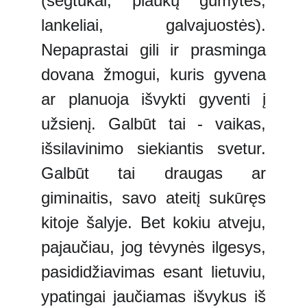
(segtukai, plaukų gumytės,
lankeliai, galvajuostės).
Nepaprastai gili ir prasminga
dovana žmogui, kuris gyvena
ar planuoja išvykti gyventi į
užsienį. Galbūt tai - vaikas,
išsilavinimo siekiantis svetur.
Galbūt tai draugas ar
giminaitis, savo ateitį sukūręs
kitoje šalyje. Bet kokiu atveju,
pajaučiau, jog tėvynės ilgesys,
pasididžiavimas esant lietuviu,
ypatingai jaučiamas išvykus iš