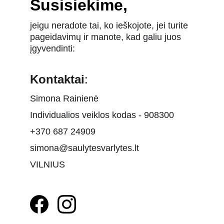
Susisiekime,
jeigu neradote tai, ko ieškojote, jei turite 
pageidavimų ir manote, kad galiu juos 
įgyvendinti:
Kontaktai
:
Simona Rainienė
Individualios veiklos kodas - 908300
+370 687 24909
simona@saulytesvarlytes.lt
VILNIUS