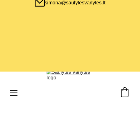
simona@saulytesvarlytes.lt
Siuntimas į visas pasaulio šalis  
Galimi individualūs užsakymai