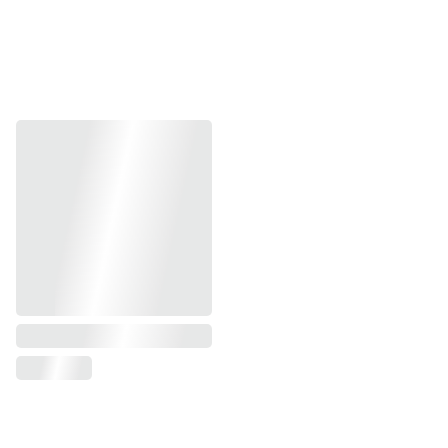
Atkreipkite dėmesį į audimo terminus