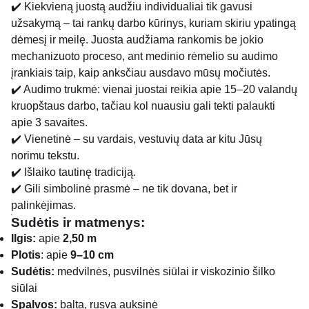
✔️ Kiekvieną juostą audžiu individualiai tik gavusi
užsakymą – tai rankų darbo kūrinys, kuriam skiriu ypatingą
dėmesį ir meilę. Juosta audžiama rankomis be jokio
mechanizuoto proceso, ant medinio rėmelio su audimo
įrankiais taip, kaip anksčiau ausdavo mūsų močiutės.
✔️ Audimo trukmė: vienai juostai reikia apie 15–20 valandų
kruopštaus darbo, tačiau kol nuausiu gali tekti palaukti
apie 3 savaites.
✔️ Vienetinė – su vardais, vestuvių data ar kitu Jūsų
norimu tekstu.
✔️ Išlaiko tautinę tradiciją.
✔️ Gili simbolinė prasmė – ne tik dovana, bet ir
palinkėjimas.
Sudėtis ir matmenys:
Ilgis:
apie
2,50 m
Plotis
: apie
9–10 cm
Sudėtis:
medvilnės, pusvilnės siūlai ir viskozinio šilko
siūlai
Spalvos:
balta, rusva auksinė