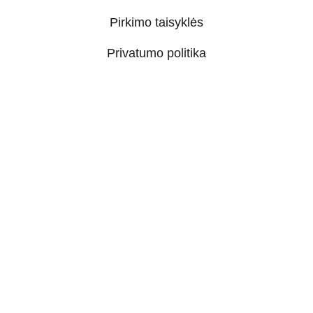
Pirkimo taisyklės
Privatumo politika
Prekių pristatymo tvarka