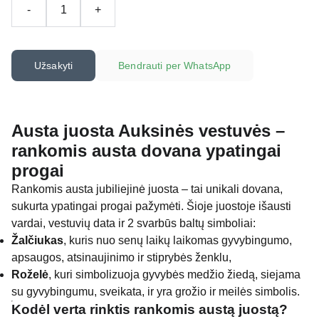
-
+
Užsakyti
Bendrauti per WhatsApp
Austa juosta Auksinės vestuvės –
rankomis austa dovana ypatingai
progai
Rankomis austa jubiliejinė juosta – tai unikali dovana,
sukurta ypatingai progai pažymėti. Šioje juostoje išausti
vardai, vestuvių data ir 2 svarbūs baltų simboliai:
Žalčiukas
, kuris nuo senų laikų laikomas gyvybingumo,
apsaugos, atsinaujinimo ir stiprybės ženklu,
Roželė
, kuri simbolizuoja gyvybės medžio žiedą, siejama
su gyvybingumu, sveikata, ir yra grožio ir meilės simbolis.
Kodėl verta rinktis rankomis austą juostą?