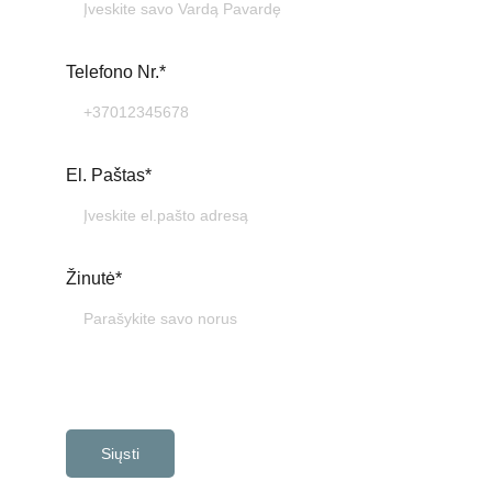
Telefono Nr.*
El. Paštas*
Žinutė*
Siųsti