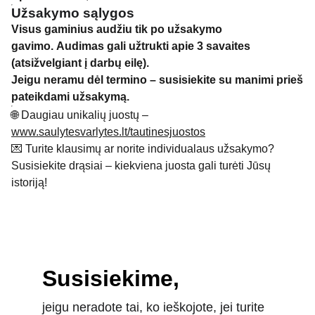
Užsakymo sąlygos
Visus gaminius audžiu tik po užsakymo
gavimo. Audimas gali užtrukti apie 3 savaites
(atsižvelgiant į darbų eilę).
Jeigu neramu dėl termino – susisiekite su manimi prieš
pateikdami užsakymą.
🌐 Daugiau unikalių juostų –
www.saulytesvarlytes.lt/tautinesjuostos
💌 Turite klausimų ar norite individualaus užsakymo?
Susisiekite drąsiai – kiekviena juosta gali turėti Jūsų
istoriją!
Susisiekime,
jeigu neradote tai, ko ieškojote, jei turite 