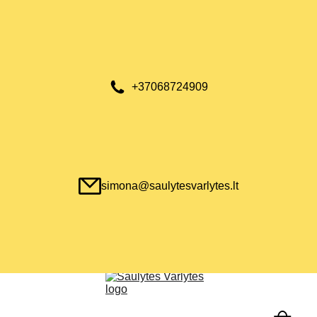
+37068724909
simona@saulytesvarlytes.lt