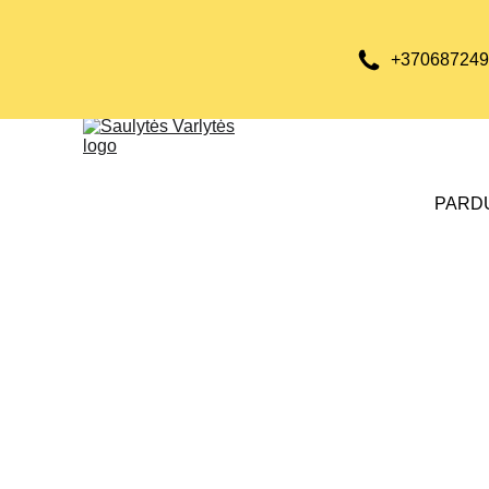
+370687249
PARD