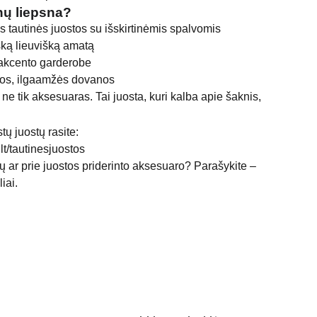
ų liepsna?
s tautinės juostos su išskirtinėmis spalvomis
šką lieuvišką amatą
o akcento garderobe
os, ilgaamžės dovanos
e tik aksesuaras. Tai juosta, kuri kalba apie šaknis,
ų juostų rasite:
t/tautinesjuostos
vų ar prie juostos priderinto aksesuaro? Parašykite –
iai.