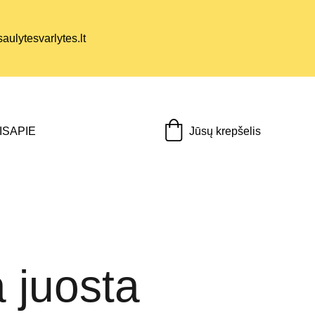
ulytesvarlytes.lt
Jūsų krepšelis
IS
APIE
 juosta