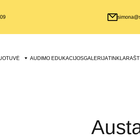
09
simona@sa
UOTUVĖ
AUDIMO EDUKACIJOS
GALERIJA
TINKLARAŠT
Austa