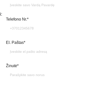
i:
Telefono Nr.*
El. Paštas*
Žinutė*
Siųsti