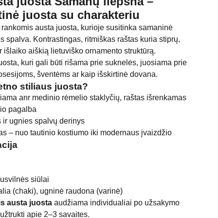
ta juosta Samanų liepsna –
tinė juosta su charakteriu
rankomis austa juosta, kurioje susitinka samaninė
s spalva. Kontrastingas, ritmiškas raštas kuria stiprų,
r išlaiko aiškią lietuviško ornamento struktūrą.
juosta, kuri gali būti rišama prie suknelės, juosiama prie
osesijoms, šventėms ar kaip išskirtinė dovana.
etno stiliaus juosta?
iama anr medinio rėmelio staklyčių, raštas išrenkamas
lio pagalba
ir ugnies spalvų derinys
as – nuo tautinio kostiumo iki modernaus įvaizdžio
cija
usvilnės siūlai
lia (chaki), ugninė raudona (varinė)
s austa juosta
audžiama individualiai po užsakymo
žtrukti apie 2–3 savaites.