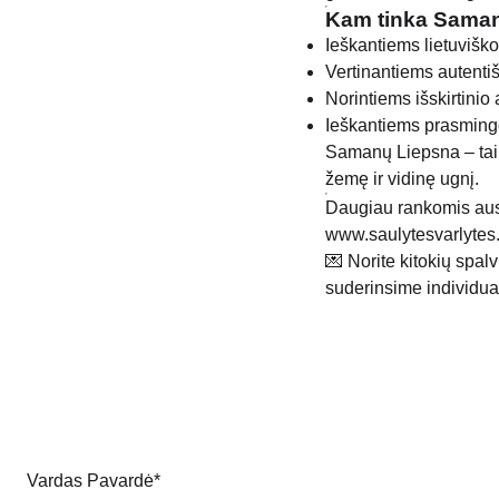
Kam tinka Saman
Ieškantiems lietuviško
Vertinantiems autenti
Norintiems išskirtini
Ieškantiems prasming
Samanų Liepsna – tai n
žemę ir vidinę ugnį.
Daugiau rankomis aust
www.saulytesvarlytes.l
💌 Norite kitokių spal
suderinsime individual
Vardas Pavardė*