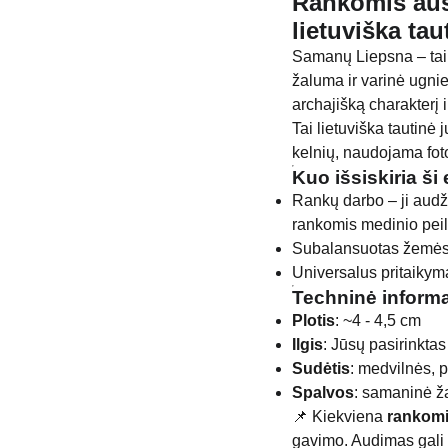
Rankomis aus
lietuviška tau
Samanų Liepsna – tai 
žaluma ir varinė ugnie
archajišką charakterį i
Tai lietuviška tautinė 
kelnių, naudojama fot
Kuo išsiskiria ši 
Rankų darbo – ji audž
rankomis medinio pei
Subalansuotas žemės 
Universalus pritaikym
Techninė informa
Plotis
: ~4 - 4,5 cm
Ilgis
: Jūsų pasirinktas
Sudėtis
: medvilnės, p
Spalvos
: samaninė ža
📌 Kiekviena
rankomi
gavimo. Audimas gali u