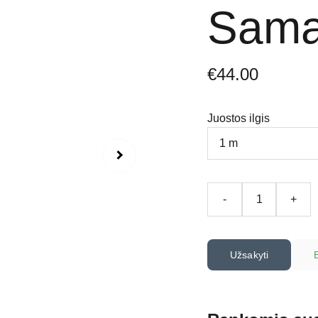
Sama
€44.00
Juostos ilgis
-
+
Užsakyti