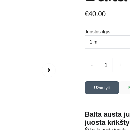
€40.00
Juostos ilgis
-
+
Užsakyti
Balta austa j
juosta krikšt
Ši balta austa juosta –