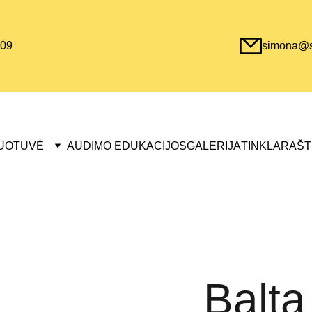
09
simona@sa
UOTUVĖ
AUDIMO EDUKACIJOS
GALERIJA
TINKLARAŠT
Balta