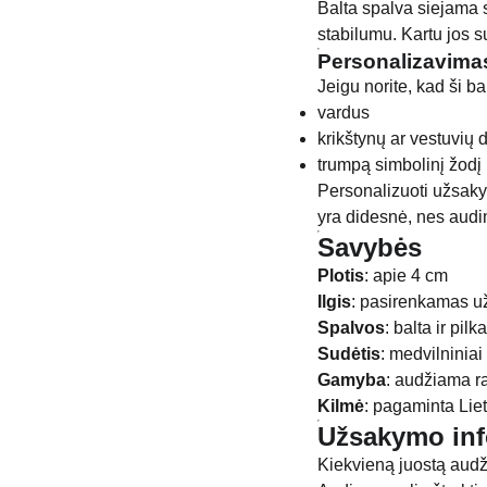
Balta spalva siejama s
stabilumu. Kartu jos su
Personalizavimas
Jeigu norite, kad ši b
vardus
krikštynų ar vestuvių 
trumpą simbolinį žodį
Personalizuoti užsakym
yra didesnė, nes aud
Savybės
Plotis
: apie 4 cm
Ilgis
: pasirenkamas 
Spalvos
: balta ir pilka
Sudėtis
: medvilniniai 
Gamyba
: audžiama r
Kilmė
: pagaminta Lie
Užsakymo inf
Kiekvieną juostą audž