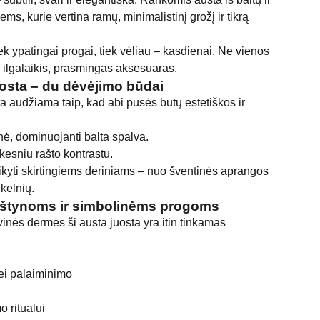
tiems, kurie vertina ramų, minimalistinį grožį ir tikrą
tiek ypatingai progai, tiek vėliau – kasdienai. Ne vienos
ilgalaikis, prasmingas aksesuaras.
osta – du dėvėjimo būdai
a audžiama taip, kad abi pusės būtų estetiškos ir
ė, dominuojanti balta spalva.
škesniu rašto kontrastu.
taikyti skirtingiems deriniams – nuo šventinės aprangos
 kelnių.
ikštynoms ir simbolinėms progoms
inės dermės ši austa juosta yra itin tinkamas
tei palaiminimo
o ritualui