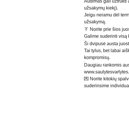
Audimas gali užtrukti 
užsakymų kiekį).
Jeigu neramu dėl term
užsakymą.
👔 Norite prie šios ju
Galime suderinti visą
Ši dvipusė austa juost
Tai tylus, bet labai a
kompromisų.
Daugiau rankomis aust
www.saulytesvarlytes.l
💌 Norite kitokių spal
suderinsime individual