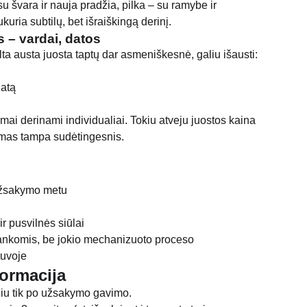
u švara ir nauja pradžia, pilka – su ramybe ir
kuria subtilų, bet išraiškingą derinį.
 – vardai, datos
alta austa juosta taptų dar asmeniškesnė, galiu išausti:
datą
ai derinami individualiai. Tokiu atveju juostos kaina
imas tampa sudėtingesnis.
užsakymo metu
ir pusvilnės siūlai
ankomis, be jokio mechanizuoto proceso
tuvoje
ormacija
iu tik po užsakymo gavimo.