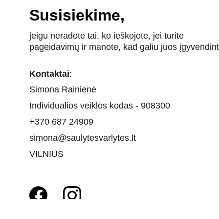
Susisiekime,
jeigu neradote tai, ko ieškojote, jei turite 
pageidavimų ir manote, kad galiu juos įgyvendint
Kontaktai
:
Simona Rainienė
Individualios veiklos kodas - 908300
+370 687 24909
simona@saulytesvarlytes.lt
VILNIUS