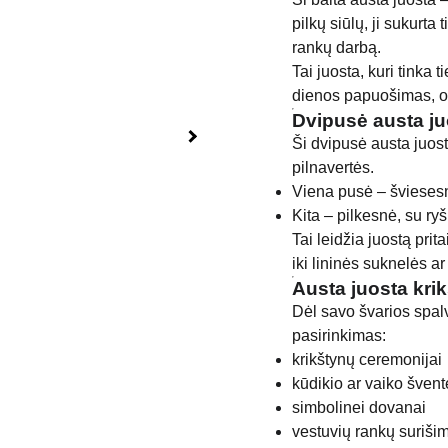
pilkų siūlų, ji sukurta 
rankų darbą.
Tai juosta, kuri tinka 
dienos papuošimas, o 
Dvipusė austa ju
Ši dvipusė austa juost
pilnavertės.
Viena pusė – šviesesn
Kita – pilkesnė, su ry
Tai leidžia juostą pri
iki lininės suknelės ar
Austa juosta kr
Dėl savo švarios spalv
pasirinkimas:
krikštynų ceremonijai
kūdikio ar vaiko šven
simbolinei dovanai
vestuvių rankų surišim