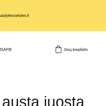
ulytesvarlytes.lt
Jūsų krepšelis
IS
APIE
 austa juosta