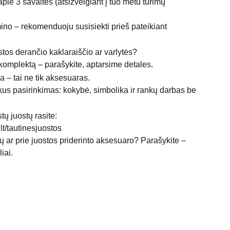
apie 3 savaites (atsižvelgiant į tuo metu turimų
ino – rekomenduoju susisiekti prieš pateikiant
ostos derančio kaklaraiščio ar varlytės?
 komplektą – parašykite, aptarsime detales.
a – tai ne tik aksesuaras.
iškus pasirinkimas: kokybė, simbolika ir rankų darbas be
ų juostų rasite:
t/tautinesjuostos
vų ar prie juostos priderinto aksesuaro? Parašykite –
iai.