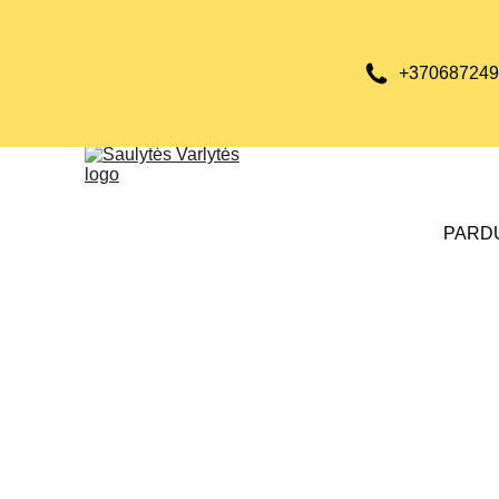
+370687249
PARD