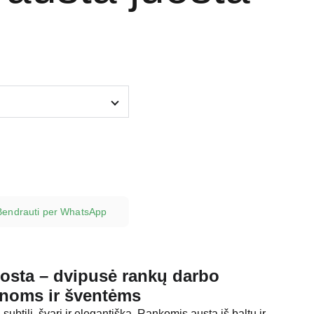
Bendrauti per WhatsApp
uosta – dvipusė rankų darbo
ynoms ir šventėms
 subtili, švari ir elegantiška. Rankomis austa iš baltų ir