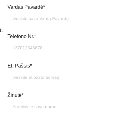
Vardas Pavardė*
i:
Telefono Nr.*
El. Paštas*
Žinutė*