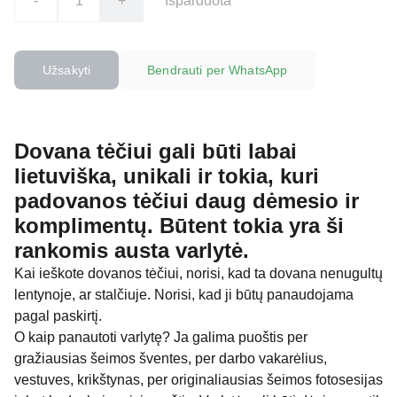
-
+
Išparduota
Užsakyti
Bendrauti per WhatsApp
Dovana tėčiui gali būti labai
lietuviška, unikali ir tokia, kuri
padovanos tėčiui daug dėmesio ir
komplimentų. Būtent tokia yra ši
rankomis austa varlytė.
Kai ieškote dovanos tėčiui, norisi, kad ta dovana nenugultų
lentynoje, ar stalčiuje. Norisi, kad ji būtų panaudojama
pagal paskirtį.
O kaip panautoti varlytę? Ja galima puoštis per
gražiausias šeimos šventes, per darbo vakarėlius,
vestuves, krikštynas, per originaliausias šeimos fotosesijas