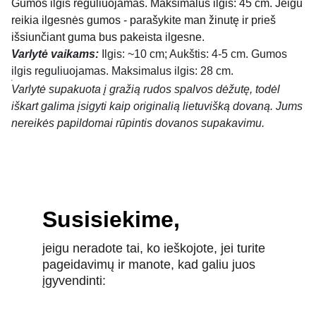
Gumos ilgis reguliuojamas. Maksimalus ilgis: 45 cm. Jeigu
reikia ilgesnės gumos - parašykite man žinutę ir prieš
išsiunčiant guma bus pakeista ilgesne.
Varlytė vaikams:
Ilgis: ~10 cm; Aukštis: 4-5 cm. Gumos
ilgis reguliuojamas. Maksimalus ilgis: 28 cm.
Varlytė supakuota į gražią rudos spalvos dėžutę, todėl
iškart galima įsigyti kaip originalią lietuvišką dovaną. Jums
nereikės papildomai rūpintis dovanos supakavimu.
Susisiekime,
jeigu neradote tai, ko ieškojote, jei turite 
pageidavimų ir manote, kad galiu juos 
įgyvendinti: