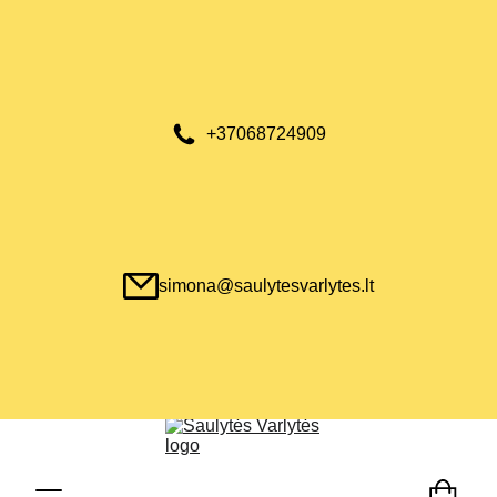
+37068724909
simona@saulytesvarlytes.lt