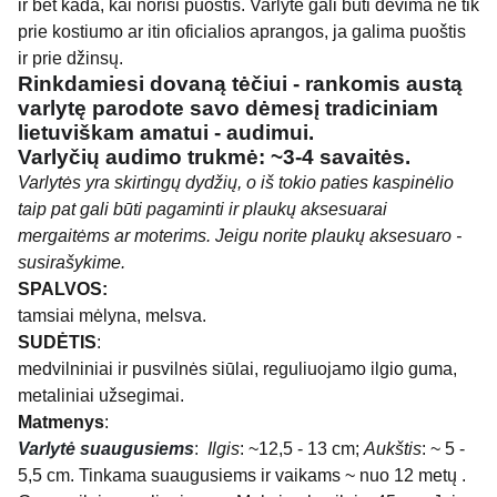
ir bet kada, kai norisi puoštis. Varlytė gali būti dėvima ne tik
prie kostiumo ar itin oficialios aprangos, ja galima puoštis
ir prie džinsų.
Rinkdamiesi dovaną tėčiui - rankomis austą
varlytę parodote savo dėmesį tradiciniam
lietuviškam amatui - audimui.
Varlyčių audimo trukmė: ~3-4 savaitės.
Varlytės yra skirtingų dydžių, o iš tokio paties kaspinėlio
taip pat gali būti pagaminti ir plaukų aksesuarai
mergaitėms ar moterims. Jeigu norite plaukų aksesuaro -
susirašykime.
SPALVOS:
tamsiai mėlyna, melsva.
SUDĖTIS
:
medvilniniai ir pusvilnės siūlai, reguliuojamo ilgio guma,
metaliniai užsegimai.
Matmenys
:
Varlytė suaugusiems
:
Ilgis
: ~12,5 - 13 cm;
Aukštis
: ~ 5 -
5,5 cm. Tinkama suaugusiems ir vaikams ~ nuo 12 metų .