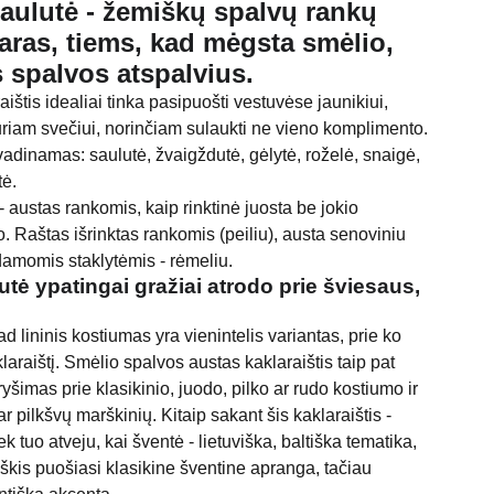
Saulutė -
žemiškų spalvų rankų
ras, tiems, kad mėgsta smėlio,
 spalvos atspalvius.
ištis idealiai tinka pasipuošti vestuvėse jaunikiui,
 kuriam svečiui, norinčiam sulaukti ne vieno komplimento.
adinamas: saulutė, žvaigždutė, gėlytė, roželė, snaigė,
tė.
- austas rankomis, kaip rinktinė juosta be jokio
 Raštas išrinktas rankomis (peiliu), austa senoviniu
damomis staklytėmis - rėmeliu.
lutė
ypatingai gražiai atrodo prie šviesaus,
ad lininis kostiumas yra vienintelis variantas, prie ko
klaraištį. Smėlio spalvos austas kaklaraištis taip pat
 ryšimas prie klasikinio, juodo, pilko ar rudo kostiumo ir
r pilkšvų marškinių. Kitaip sakant šis kaklaraištis -
k tuo atveju, kai šventė - lietuviška, baltiška tematika,
riškis puošiasi klasikine šventine apranga, tačiau