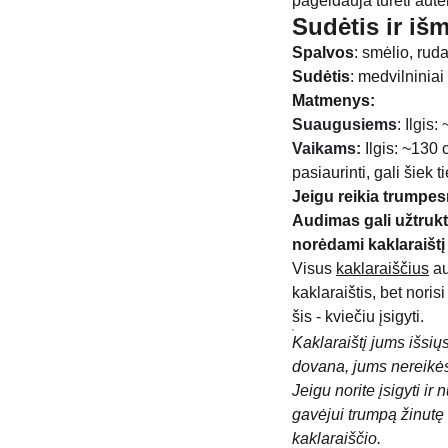
pageidauja turėti aute
Sudėtis ir iš
Spalvos
: smėlio, ruda
Sudėtis
: medvilniniai 
Matmenys:
Suaugusiems
: Ilgis
Vaikams:
Ilgis: ~130 
pasiaurinti, gali šiek t
Jeigu reikia trumpes
Audimas gali užtrukt
norėdami kaklaraištį
Visus
kaklaraiščius
au
kaklaraištis, bet noris
šis - kviečiu įsigyti.
Kaklaraištį jums išsiųs
dovana, jums nereikės
Jeigu norite įsigyti i
gavėjui trumpą žinutę 
kaklaraiščio.