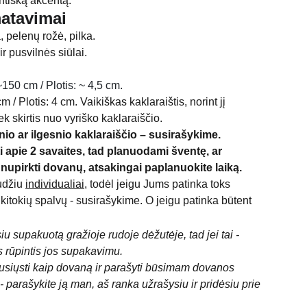
ntišką akcentą.
matavimai
, pelenų rožė, pilka.
ir pusvilnės siūlai.
: ~150 cm / Plotis: ~ 4,5 cm.
cm / Plotis: 4 cm. Vaikiškas kaklaraištis, norint jį
iek skirtis nuo vyriško kaklaraiščio.
nio ar ilgesnio kaklaraiščio – susirašykime.
i apie 2 savaites, tad planuodami šventę, ar
 nupirkti dovanų, atsakingai paplanuokite laiką.
džiu
individualiai
, todėl jeigu Jums patinka toks
i kitokių spalvų - susirašykime. O jeigu patinka būtent
iu supakuotą gražioje rudoje dėžutėje, tad jei tai -
 rūpintis jos supakavimu.
r nusiųsti kaip dovaną ir parašyti būsimam dovanos
- parašykite ją man, aš ranka užrašysiu ir pridėsiu prie