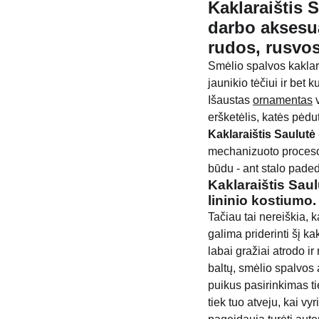
Kaklaraištis 
darbo aksesua
rudos, rusvos
Smėlio spalvos kaklara
jaunikio tėčiui ir bet
Išaustas
ornamentas
v
eršketėlis, katės pėdu
Kaklaraištis Saulutė
mechanizuoto proceso.
būdu - ant stalo pade
Kaklaraištis Sau
lininio kostiumo.
Tačiau tai nereiškia, k
galima priderinti šį ka
labai gražiai atrodo ir
baltų, smėlio spalvos a
puikus pasirinkimas tie
tiek tuo atveju, kai vy