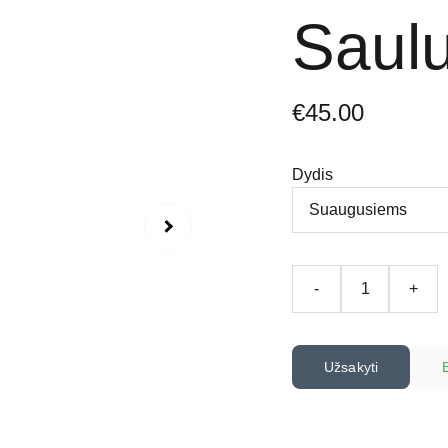
Saul
€45.00
Dydis
-
+
Užsakyti