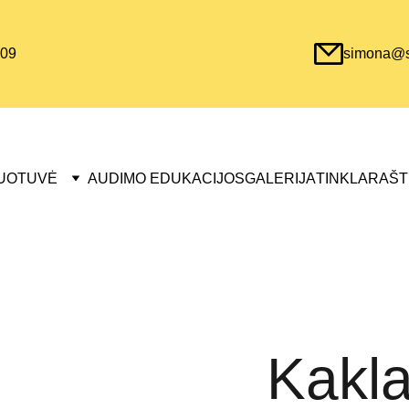
09
simona@sa
UOTUVĖ
AUDIMO EDUKACIJOS
GALERIJA
TINKLARAŠT
Kakla