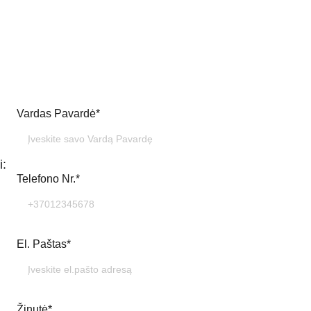
Vardas Pavardė*
i:
Telefono Nr.*
El. Paštas*
Žinutė*