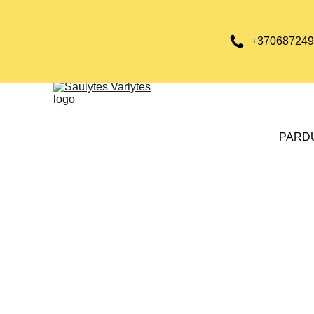
+370687249
PARD