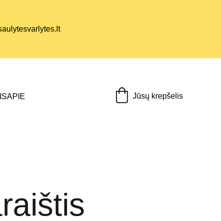
ulytesvarlytes.lt
Jūsų krepšelis
IS
APIE
raištis