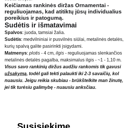
Keičiamas rankinės diržas Ornamentai -
reguliuojamas, kad atitiktų jūsų individualius
poreikius ir patogumą.
Sudėtis ir išmatavimai
Spalvos
: juoda, tamsiai žalia.
Sudėtis
: medvilniniai ir pusvilnės siūlai, metalinės detalės,
kurių spalvą galite pasirinkti įsigydami.
Matmenys
:
plotis
- 4 cm,
ilgis
- reguliuojamas slenkančios
metalinės detalės pagalba, maksimalus ilgis - ~1 - 1,10 m.
Visus savo rankinių diržus audžiu rankomis tik gavusi
užsakymą
, todėl gali tekti palaukti iki 2-3 savaičių, kol
nuausiu. Jeigu reikia skubiau - brūkštelkite man žinutę,
jei tik turėsiu galimybę - nuausiu anksčiau.
Susisiekime,