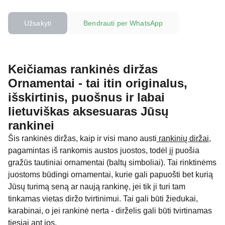
Užsakyti
Bendrauti per WhatsApp
Keičiamas rankinės diržas
Ornamentai - tai itin originalus,
išskirtinis, puošnus ir labai
lietuviškas aksesuaras Jūsų
rankinei
Šis rankinės diržas, kaip ir visi mano austi
rankinių diržai
,
pagamintas iš rankomis austos juostos, todėl jį puošia
gražūs tautiniai ornamentai (baltų simboliai). Tai rinktinėms
juostoms būdingi ornamentai, kurie gali papuošti bet kurią
Jūsų turimą seną ar naują rankinę, jei tik ji turi tam
tinkamas vietas diržo tvirtinimui. Tai gali būti žiedukai,
karabinai, o jei rankinė nerta - dirželis gali būti tvirtinamas
tiesiai ant jos.