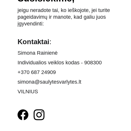
jeigu neradote tai, ko ieškojote, jei turite 
pageidavimų ir manote, kad galiu juos 
įgyvendinti:
Kontaktai
:
Simona Rainienė
Individualios veiklos kodas - 908300
+370 687 24909
simona@saulytesvarlytes.lt
VILNIUS