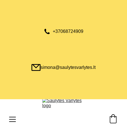
+37068724909
simona@saulytesvarlytes.lt