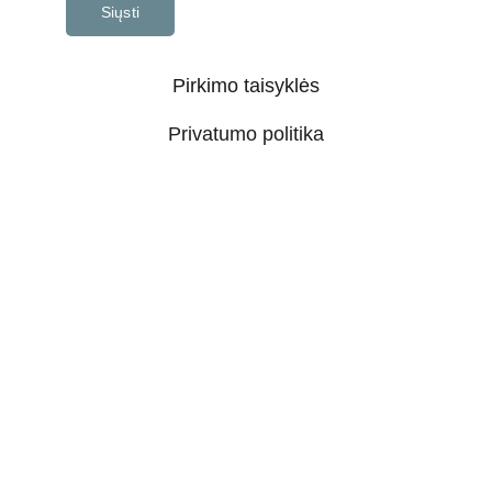
Siųsti
Pirkimo taisyklės
Privatumo politika
Prekių pristatymo tvarka