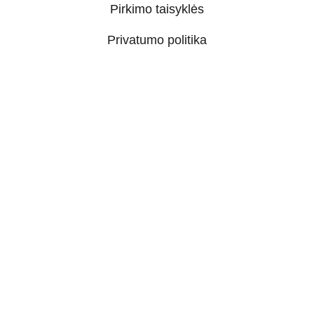
Pirkimo taisyklės
Privatumo politika
Prekių pristatymo tvarka