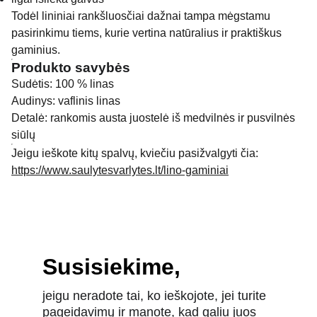
Todėl lininiai rankšluosčiai dažnai tampa mėgstamu
pasirinkimu tiems, kurie vertina natūralius ir praktiškus
gaminius.
Produkto savybės
Sudėtis: 100 % linas
Audinys: vaflinis linas
Detalė: rankomis austa juostelė iš medvilnės ir pusvilnės
siūlų
Jeigu ieškote kitų spalvų, kviečiu pasižvalgyti čia:
https://www.saulytesvarlytes.lt/lino-gaminiai
Susisiekime,
jeigu neradote tai, ko ieškojote, jei turite 
pageidavimų ir manote, kad galiu juos 