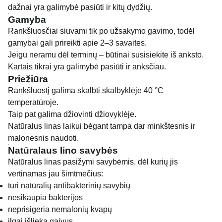
dažnai yra galimybė pasiūti ir kitų dydžių.
Gamyba
Rankšluosčiai siuvami tik po užsakymo gavimo, todėl
gamybai gali prireikti apie 2–3 savaites.
Jeigu neramu dėl terminų – būtinai susisiekite iš anksto.
Kartais tikrai yra galimybė pasiūti ir anksčiau.
Priežiūra
Rankšluostį galima skalbti skalbyklėje 40 °C
temperatūroje.
Taip pat galima džiovinti džiovyklėje.
Natūralus linas laikui bėgant tampa dar minkštesnis ir
malonesnis naudoti.
Natūralaus lino savybės
Natūralus linas pasižymi savybėmis, dėl kurių jis
vertinamas jau šimtmečius:
turi natūralių antibakterinių savybių
nesikaupia bakterijos
neprisigeria nemalonių kvapų
ilgai išlieka gaivus