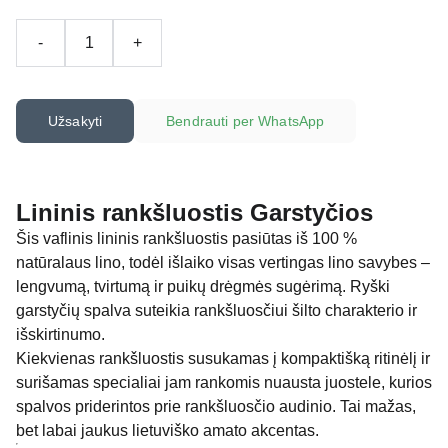
-
+
Užsakyti
Bendrauti per WhatsApp
Lininis rankšluostis Garstyčios
Šis vaflinis lininis rankšluostis pasiūtas iš 100 %
natūralaus lino, todėl išlaiko visas vertingas lino savybes –
lengvumą, tvirtumą ir puikų drėgmės sugėrimą. Ryški
garstyčių spalva suteikia rankšluosčiui šilto charakterio ir
išskirtinumo.
Kiekvienas rankšluostis susukamas į kompaktišką ritinėlį ir
surišamas specialiai jam rankomis nuausta juostele, kurios
spalvos priderintos prie rankšluosčio audinio. Tai mažas,
bet labai jaukus lietuviško amato akcentas.