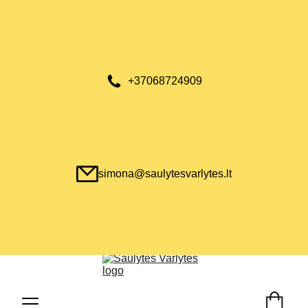
+37068724909
simona@saulytesvarlytes.lt