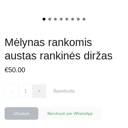
Mėlynas rankomis
austas rankinės diržas
€50.00
-
+
Išparduota
Užsakyti
Bendrauti per WhatsApp