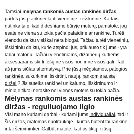
Tamsiai
mėlynas rankomis austas rankinės diržas
padės jūsų rankinei tapti vienetine ir išskirtine. Kartais
nutinka taip, kad didesniame būryje moterų, pamatote, jog
esate ne viena su tokia pačia palaidine ar rankine. Turėti
vienodų daiktų visiškai nėra blogai. Tačiau turėti vienetinių,
išskirtinių daiktų, kurie atspindi jus, priklauso tik jums - yra
labai malonu. Tačiau vienetiniams, dizainerių kurtiems
aksesuarams skirti lėšų ne visos nori ir ne visos gali. Tad
aš jums siūlau alternatyvą. Prie jūsų mėgstamos, patogios
rankinės
, sukurkime išskirtinį, naują,
rankomis austą
dirželį
? Jis suteiks rankinei unikalumo, išskirtinumo ir
minioje tikrai nerasite nei vienos moters su tokia pačia.
Mėlynas rankomis austas rankinės
diržas - reguliuojamo ilgio
Visi mano kuriami darbai - kuriami jums
individualiai
, tad ir
šis diržas, matomas nuotraukoje - kurtas būtent tai rankinei
ir tai šeimininkei. Galbūt matote, kad jis tiktų ir jūsų