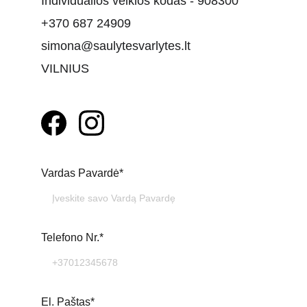
Individualios veiklos kodas - 908300
+370 687 24909
simona@saulytesvarlytes.lt
VILNIUS
Vardas Pavardė*
Telefono Nr.*
El. Paštas*