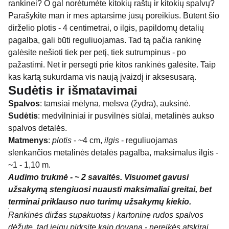
rankinei? O gal norėtumėte kitokių raštų ir kitokių spalvų?
Parašykite man ir mes aptarsime jūsų poreikius. Būtent šio
dirželio plotis - 4 centimetrai, o ilgis, papildomų detalių
pagalba, gali būti reguliuojamas. Tad tą pačia rankinę
galėsite nešioti tiek per petį, tiek sutrumpinus - po
pažastimi. Net ir persegti prie kitos rankinės galėsite. Taip
kas kartą sukurdama vis naują įvaizdį ir aksesusarą.
Sudėtis ir išmatavimai
Spalvos
: tamsiai mėlyna, melsva (žydra), auksinė.
Sudėtis
: medvilniniai ir pusvilnės siūlai, metalinės aukso
spalvos detalės.
Matmenys
:
plotis
- ~4 cm,
ilgis
- reguliuojamas
slenkančios metalinės detalės pagalba, maksimalus ilgis -
~1 - 1,10 m.
Audimo trukmė - ~ 2 savaitės. Visuomet gavusi
užsakymą stengiuosi nuausti maksimaliai greitai, bet
terminai priklauso nuo turimų užsakymų kiekio.
Rankinės diržas supakuotas į kartoninę rudos spalvos
dėžutę, tad jeigu pirksite kaip dovaną - nereikės atskirai