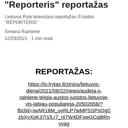
"Reporteris" reportažas
Lietuvos Ryto televizijos reportažas iš laidos
"REPORTERIS"
Simona Rainienė
12/29/2021
1 min read
REPORTAŽAS:
https://tv.lrytas.lt/zinios/lietuvos-
diena/2021/08/22/news/audeja-s-
rainiene-teigia-austos-juostos-lietuvoje-
vis-labiau-populiareja-20502658/?
fbclid=IwAR18M_uyRLP7wMPSSPsOgC
zbXyXoK37I1fLr7_rii7W4DFswGCq8iRn
vvag