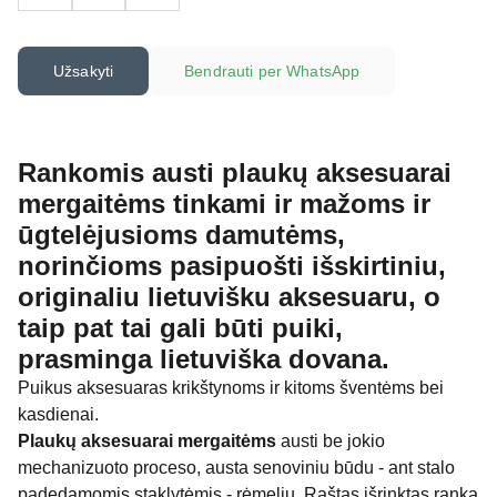
Užsakyti
Bendrauti per WhatsApp
Rankomis austi plaukų aksesuarai
mergaitėms tinkami
ir mažoms ir
ūgtelėjusioms damutėms,
norinčioms pasipuošti išskirtiniu,
originaliu lietuvišku aksesuaru, o
taip pat tai gali būti puiki,
prasminga lietuviška dovana.
Puikus aksesuaras krikštynoms ir kitoms šventėms bei
kasdienai.
Plaukų aksesuarai mergaitėms
austi be jokio
mechanizuoto proceso, austa senoviniu būdu - ant stalo
padedamomis staklytėmis - rėmeliu. Raštas išrinktas ranka