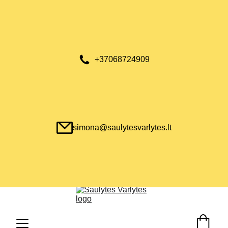
+37068724909
simona@saulytesvarlytes.lt