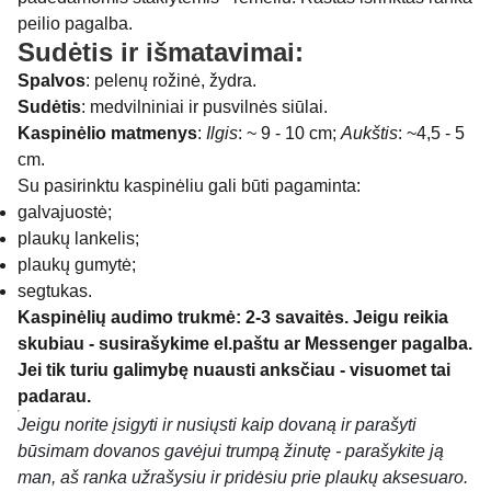
peilio pagalba.
Sudėtis ir išmatavimai:
Spalvos
: pelenų rožinė, žydra.
Sudėtis
: medvilniniai ir pusvilnės siūlai.
Kaspinėlio matmenys
:
Ilgis
: ~ 9 - 10 cm;
Aukštis
: ~4,5 - 5
cm.
Su pasirinktu kaspinėliu gali būti pagaminta:
galvajuostė;
plaukų lankelis;
plaukų gumytė;
segtukas.
Kaspinėlių audimo trukmė: 2-3 savaitės. Jeigu reikia
skubiau - susirašykime el.paštu ar Messenger pagalba.
Jei tik turiu galimybę nuausti anksčiau - visuomet tai
padarau.
Jeigu norite įsigyti ir nusiųsti kaip dovaną ir parašyti
būsimam dovanos gavėjui trumpą žinutę - parašykite ją
man, aš ranka užrašysiu ir pridėsiu prie plaukų aksesuaro.