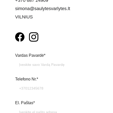
+370 687 24909
simona@saulytesvarlytes.lt
VILNIUS
Vardas Pavardė*
Telefono Nr.*
El. Paštas*