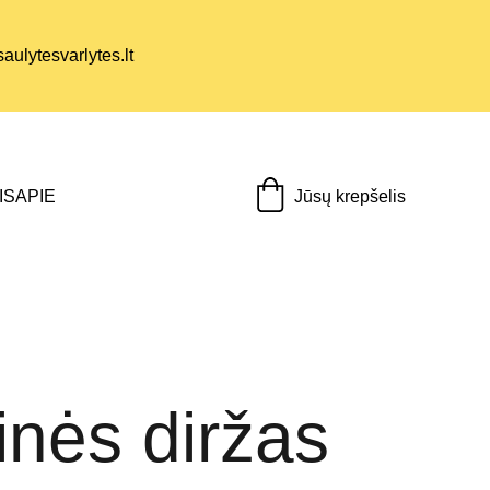
ulytesvarlytes.lt
Jūsų krepšelis
IS
APIE
nės diržas