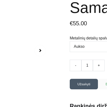
Sama
€55.00
Metalinių detalių spal
-
+
Užsakyti
Rankinės dirž