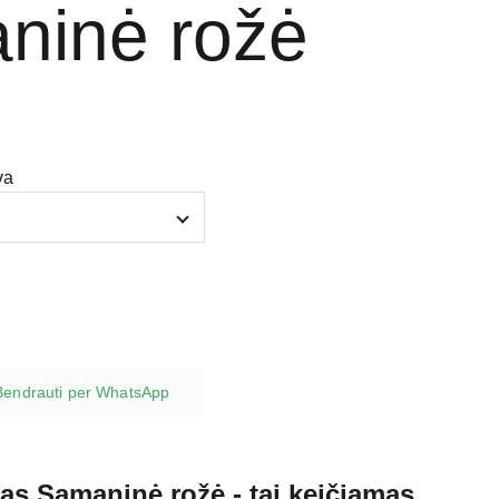
ninė rožė
va
Bendrauti per WhatsApp
as Samaninė rožė - tai keičiamas