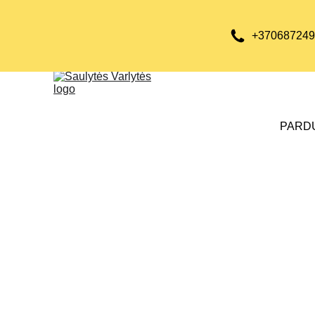
+370687249
PARD