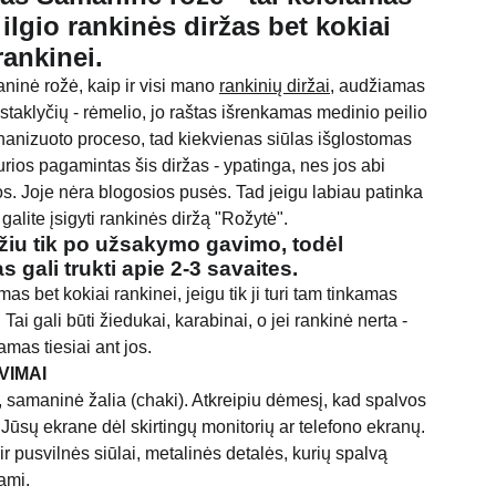
ilgio rankinės diržas bet kokiai
rankinei.
inė rožė, kaip ir visi mano
rankinių diržai
, audžiamas
taklyčių - rėmelio, jo raštas išrenkamas medinio peilio
anizuoto proceso, tad kiekvienas siūlas išglostomas
urios pagamintas šis diržas - ypatinga, nes jos abi
os. Joje nėra blogosios pusės. Tad jeigu labiau patinka
 galite įsigyti rankinės diržą "Rožytė".
žiu tik po užsakymo gavimo, todėl
gali trukti apie 2-3 savaites.
s bet kokiai rankinei, jeigu tik ji turi tam tinkamas
. Tai gali būti žiedukai, karabinai, o jei rankinė nerta -
namas tiesiai ant jos.
VIMAI
, samaninė žalia (chaki). Atkreipiu dėmesį, kad spalvos
o Jūsų ekrane dėl skirtingų monitorių ar telefono ekranų.
 ir pusvilnės siūlai, metalinės detalės, kurių spalvą
dami.