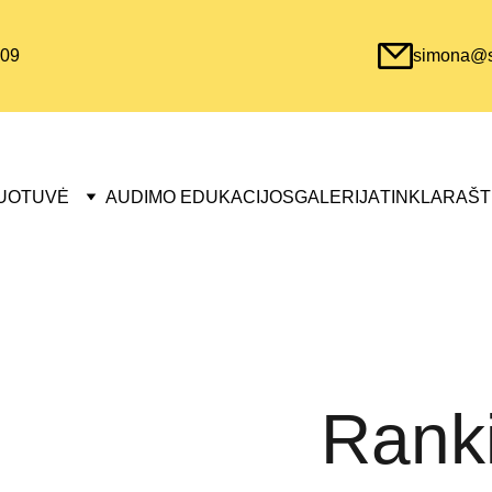
09
simona@sa
UOTUVĖ
AUDIMO EDUKACIJOS
GALERIJA
TINKLARAŠT
Ranki