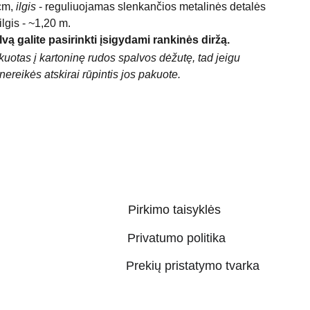
 cm,
ilgis
- reguliuojamas slenkančios metalinės detalės
lgis - ~1,20 m.
lvą galite pasirinkti įsigydami rankinės diržą.
uotas į kartoninę rudos spalvos dėžutę, tad jeigu
nereikės atskirai rūpintis jos pakuote.
Pirkimo taisyklės
Privatumo politika
Prekių pristatymo tvarka