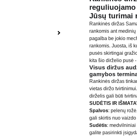
reguliuojamo 
Jūsų turimai 
Rankinės diržas Saman
rankomis ant medinių s
pagalba be jokio mech
rankomis. Juosta, iš k
pusės skirtingai graži
kita šio dirželio pusė -
Visus diržus aud
gamybos terminas 
Rankinės diržas tinkama
vietas diržo tvirtinimui
dirželis gali būti tvirti
SUDĖTIS IR IŠMATA
Spalvos
: pelenų rožė
gali skirtis nuo vaizd
Sudėtis
: medvilniniai
galite pasirinkti įsigy