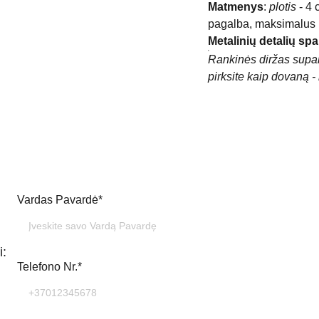
Matmenys
:
plotis
- 4
pagalba, maksimalus i
Metalinių detalių spa
Rankinės diržas supak
pirksite kaip dovaną - 
Vardas Pavardė*
i:
Telefono Nr.*