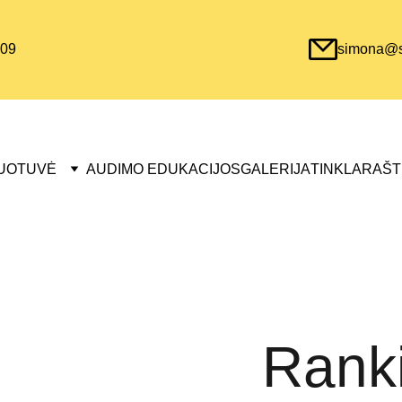
09
simona@sa
UOTUVĖ
AUDIMO EDUKACIJOS
GALERIJA
TINKLARAŠT
Ranki