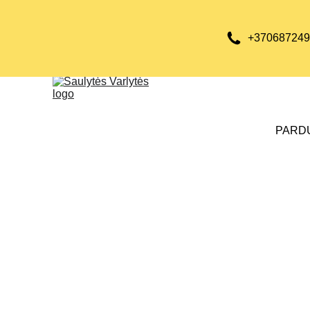
+370687249
PARD