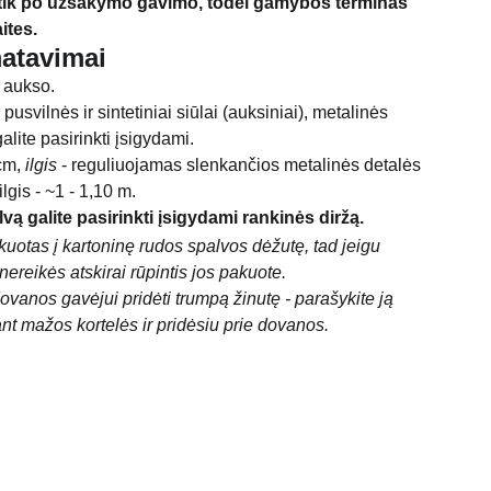
 tik po užsakymo gavimo, todėl gamybos terminas
aites.
matavimai
, aukso.
 pusvilnės ir sintetiniai siūlai (auksiniai), metalinės
alite pasirinkti įsigydami.
 cm,
ilgis
- reguliuojamas slenkančios metalinės detalės
gis - ~1 - 1,10 m.
lvą galite pasirinkti įsigydami rankinės diržą.
uotas į kartoninę rudos spalvos dėžutę, tad jeigu
nereikės atskirai rūpintis jos pakuote.
vanos gavėjui pridėti trumpą žinutę - parašykite ją
nt mažos kortelės ir pridėsiu prie dovanos.