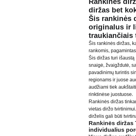
Rankinės dirž
diržas bet kok
Šis rankinės 
originalus ir 
traukiančiais
Šis rankinės diržas, ka
rankomis, pagamintas, 
Šis diržas turi išaustą
snaigė, žvaigždutė, sa
pavadinimų turintis s
regionams ir juose au
audžiami tiek aukštaiti
rinktinėse juostuose.
Rankinės diržas tinkama
vietas diržo tvirtinimui
dirželis gali būti tvirti
Rankinės diržas T
individualius por