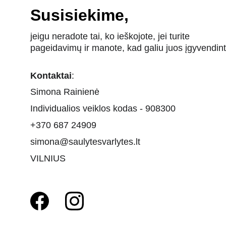
Susisiekime,
jeigu neradote tai, ko ieškojote, jei turite 
pageidavimų ir manote, kad galiu juos įgyvendint
Kontaktai
:
Simona Rainienė
Individualios veiklos kodas - 908300
+370 687 24909
simona@saulytesvarlytes.lt
VILNIUS