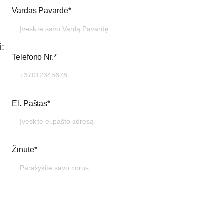
Vardas Pavardė*
i:
Telefono Nr.*
El. Paštas*
Žinutė*