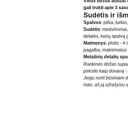
Visus diržus audžiu
gali trukti apie 3 sav
Sudėtis ir iš
Spalvos
: pilka, turkio
Sudėtis
: medvilniniai,
detalės, kurių spalvą g
Matmenys
:
plotis
- 4
pagalba, maksimalus il
Metalinių detalių spa
Rankinės diržas supak
pirksite kaip dovaną - 
Jeigu norit būsimam do
man, aš ją užrašysiu a