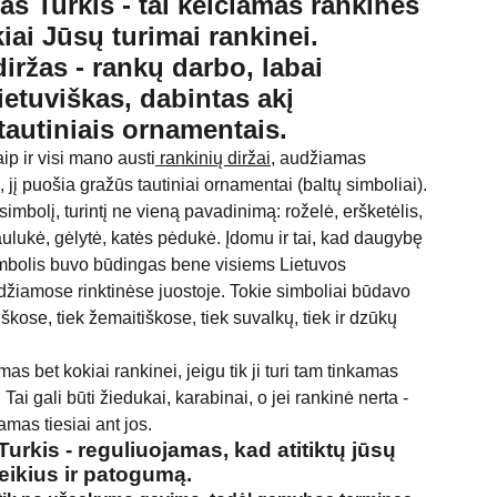
as Turkis - tai keičiamas rankinės
iai Jūsų turimai rankinei.
diržas - rankų darbo, labai
lietuviškas, dabintas akį
 tautiniais ornamentais.
ip ir visi mano austi
rankinių diržai,
audžiamas
jį puošia gražūs tautiniai ornamentai (baltų simboliai).
simbolį, turintį ne vieną pavadinimą: roželė, eršketėlis,
ulukė, gėlytė, katės pėdukė. Įdomu ir tai, kad daugybę
imbolis buvo būdingas bene visiems Lietuvos
džiamose rinktinėse juostoje. Tokie simboliai būdavo
škose, tiek žemaitiškose, tiek suvalkų, tiek ir dzūkų
s bet kokiai rankinei, jeigu tik ji turi tam tinkamas
. Tai gali būti žiedukai, karabinai, o jei rankinė nerta -
namas tiesiai ant jos.
urkis - reguliuojamas, kad atitiktų jūsų
eikius ir patogumą.