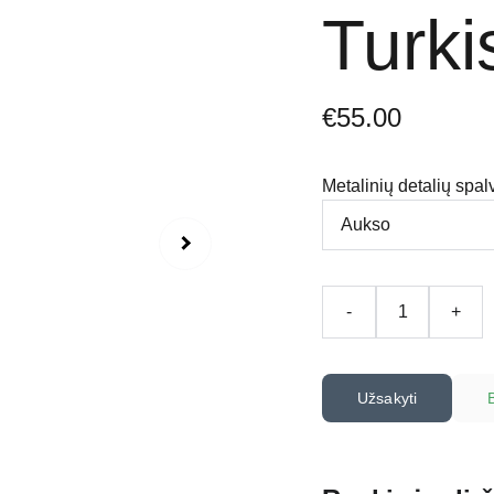
Turki
€55.00
Metalinių detalių spal
-
+
Užsakyti