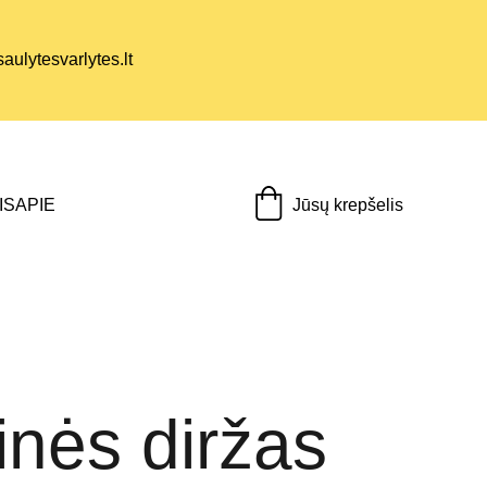
ulytesvarlytes.lt
Jūsų krepšelis
IS
APIE
nės diržas