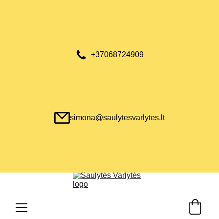
+37068724909
simona@saulytesvarlytes.lt