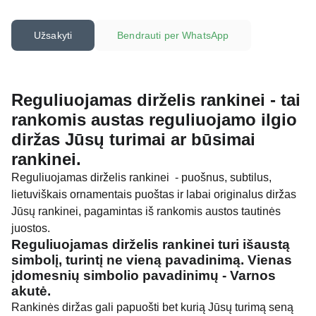
Užsakyti
Bendrauti per WhatsApp
Reguliuojamas dirželis rankinei - tai
rankomis austas reguliuojamo ilgio
diržas Jūsų turimai ar būsimai
rankinei.
Reguliuojamas dirželis rankinei - puošnus, subtilus,
lietuviškais ornamentais puoštas ir labai originalus diržas
Jūsų rankinei, pagamintas iš rankomis austos tautinės
juostos.
Reguliuojamas dirželis rankinei turi išaustą
simbolį, turintį ne vieną pavadinimą. Vienas
įdomesnių simbolio pavadinimų - Varnos
akutė.
Rankinės diržas gali papuošti bet kurią Jūsų turimą seną