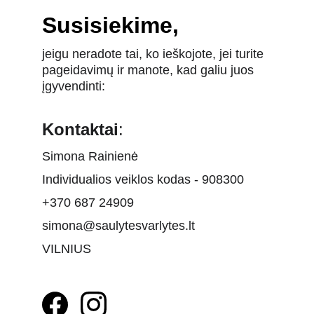
Susisiekime,
jeigu neradote tai, ko ieškojote, jei turite 
pageidavimų ir manote, kad galiu juos 
įgyvendinti:
Kontaktai
:
Simona Rainienė
Individualios veiklos kodas - 908300
+370 687 24909
simona@saulytesvarlytes.lt
VILNIUS