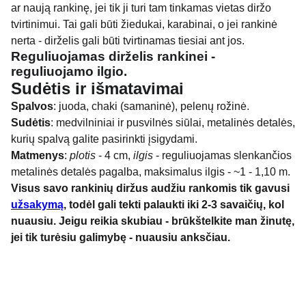
ar naują rankinę, jei tik ji turi tam tinkamas vietas diržo
tvirtinimui. Tai gali būti žiedukai, karabinai, o jei rankinė
nerta - dirželis gali būti tvirtinamas tiesiai ant jos.
Reguliuojamas dirželis rankinei -
reguliuojamo ilgio.
Sudėtis ir išmatavimai
Spalvos
: juoda, chaki (samaninė), pelenų rožinė.
Sudėtis
: medvilniniai ir pusvilnės siūlai, metalinės detalės,
kurių spalvą galite pasirinkti įsigydami.
Matmenys
:
plotis
- 4 cm,
ilgis
- reguliuojamas slenkančios
metalinės detalės pagalba, maksimalus ilgis - ~1 - 1,10 m.
Visus savo rankinių diržus audžiu rankomis tik gavusi
užsakymą
, todėl gali tekti palaukti iki 2-3 savaičių, kol
nuausiu. Jeigu reikia skubiau - brūkštelkite man žinutę,
jei tik turėsiu galimybę - nuausiu anksčiau.