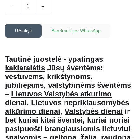
-
+
Užsakyti
Bendrauti per WhatsApp
Tautinė juostelė -
ypatingas
kaklaraištis
Jūsų šventėms:
vestuvėms, krikštynoms,
jubiliejams, valstybinėms šventėms
–
Lietuvos Valstybės atkūrimo
dienai
,
Lietuvos nepriklausomybės
atkūrimo dienai
,
Valstybės dienai
ir
bet kuriai kitai šventei, kuriai norisi
pasipuošti brangiausiomis lietuviui
spalvomis – geltona, žalia, raudona.