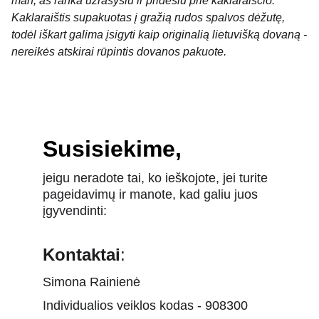
man, aš ranka užrašysiu ir pridėsiu prie kaklaraiščio.
Kaklaraištis supakuotas į gražią rudos spalvos dėžutę,
todėl iškart galima įsigyti kaip originalią lietuvišką dovaną -
nereikės atskirai rūpintis dovanos pakuote.
Susisiekime,
jeigu neradote tai, ko ieškojote, jei turite 
pageidavimų ir manote, kad galiu juos 
įgyvendinti:
Kontaktai
:
Simona Rainienė
Individualios veiklos kodas - 908300