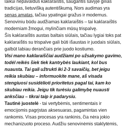
laikui nepavaldus kaklaraištis, saugantis savyje gilias
tradicijas, lietuvišką autentiškumą. Nors audimas yra
senas amatas
, tačiau ypatingai gražus ir modernus.
Senoviniu būdu audžiamas kaklaraištis – tai kaklaraištis
moderniam žmogui, mylinčiam mūsų trispalvę.
Šis kaklaraištis austas baltais siūlais, tačiau lygiai toks pat
kaklaraištis su trispalve gali būti išaustas ir juodais siūlais,
galbūt labiau derančiais prie juodo kostiumo.
Visi mano kaklaraiščiai audžiami po užsakymo gavimo,
todėl reikės šiek tiek kantrybės laukiant, kol bus
nuausta. Tai gali užtrukti iki 2-3 savaičių, bet jeigu
reikia skubiau – informuokite mane, aš visada
stengiuosi susidėlioti prioritetus pagal tai, kam ko
skubiau reikia. Jeigu tik turėsiu galimybę nuausti
anksčiau – tikrai taip ir padarysiu.
Tautinė juostelė
- tai vertybėmis, sentimentais ir
emocijomis pagrįstas aksesuaras, pagamintas vien
rankomis. Visas procesas yra rankinis, čia nėra jokio
mechanizuoto proceso. Audžiu senovinėmis staklytėmis,