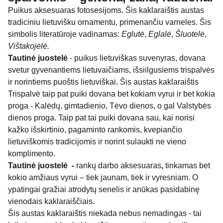
Puikus aksesuaras fotosesijoms. Šis kaklaraištis austas
tradiciniu lietuvišku ornamentu, primenančiu varneles. Šis
simbolis literatūroje vadinamas:
Eglutė
,
Eglalė
,
Šluotelė
,
Vištakojėlė.
Tautinė juostelė
- puikus lietuviškas suvenyras, dovana
svetur gyvenantiems lietuvaičiams, išsiilgusiems trispalvės
ir norintiems puoštis lietuviškai. Šis austas kaklaraištis
Trispalvė taip pat puiki dovana bet kokiam vyrui ir bet kokia
proga - Kalėdų, gimtadienio, Tėvo dienos, o gal Valstybės
dienos proga. Taip pat tai puiki dovana sau, kai norisi
kažko išskirtinio, pagaminto rankomis, kvepiančio
lietuviškomis tradicijomis ir norint sulaukti ne vieno
komplimento.
Tautinė juostelė -
rankų darbo aksesuaras
,
tinkamas bet
kokio amžiaus vyrui – tiek jaunam, tiek ir vyresniam. O
ypatingai gražiai atrodytų senelis ir anūkas pasidabinę
vienodais kaklaraiščiais.
Šis austas kaklaraištis niekada nebus nemadingas - tai