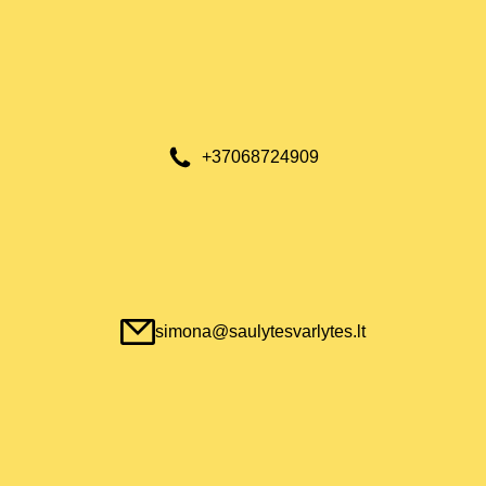
+37068724909
simona@saulytesvarlytes.lt