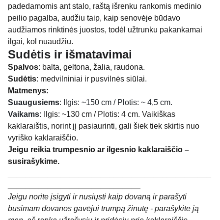
padedamomis ant stalo, raštą išrenku rankomis medinio
peilio pagalba, audžiu taip, kaip senovėje būdavo
audžiamos rinktinės juostos, todėl užtrunku pakankamai
ilgai, kol nuaudžiu.
Sudėtis ir išmatavimai
Spalvos
: balta, geltona, žalia, raudona.
Sudėtis
: medvilniniai ir pusvilnės siūlai.
Matmenys:
Suaugusiems
: Ilgis: ~150 cm / Plotis: ~ 4,5 cm.
Vaikams:
Ilgis: ~130 cm / Plotis: 4 cm. Vaikiškas
kaklaraištis, norint jį pasiaurinti, gali šiek tiek skirtis nuo
vyriško kaklaraiščio.
Jeigu reikia trumpesnio ar ilgesnio kaklaraiščio –
susirašykime.
______________________________________________
______________________________
Jeigu norite įsigyti ir nusiųsti kaip dovaną ir parašyti
būsimam dovanos gavėjui trumpą žinutę - parašykite ją